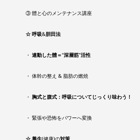
③ 體と心のメンテナンス講座
☆ 呼吸
&
胆田法
・
連動した體＝
“
深層筋
”
活性
・ 体幹の整え & 脂肪の燃焼
・
胸式と腹式：呼吸についてじっくり味わう！
・ 緊張や恐怖をパワーへ変換
☆ 養生
(健康)の
対策