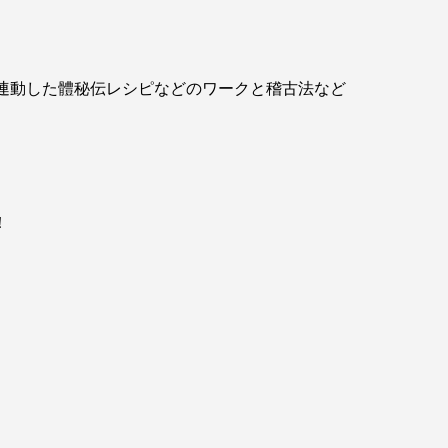
連動した體秘伝レシピなどのワークと稽古法など
！